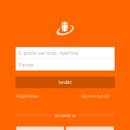
E-pasts vai mob. telefons
Parole
Ienākt
Reģistrēties
Aizmirsi paroli?
Vai ienāc ar