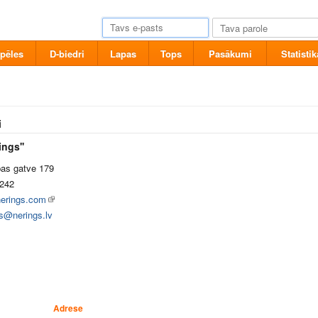
pēles
D-biedri
Lapas
Tops
Pasākumi
Statistik
i
ings''
bas gatve 179
242
erings.com
ls@nerings.lv
Adrese