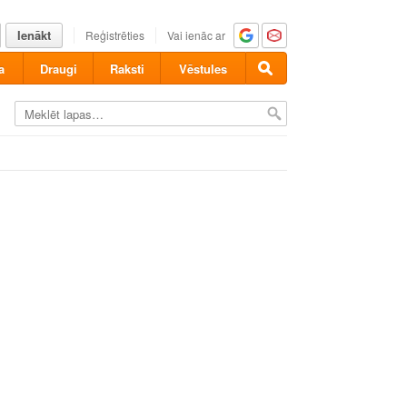
Ienākt
Reģistrēties
Vai ienāc ar
a
Draugi
Raksti
Vēstules