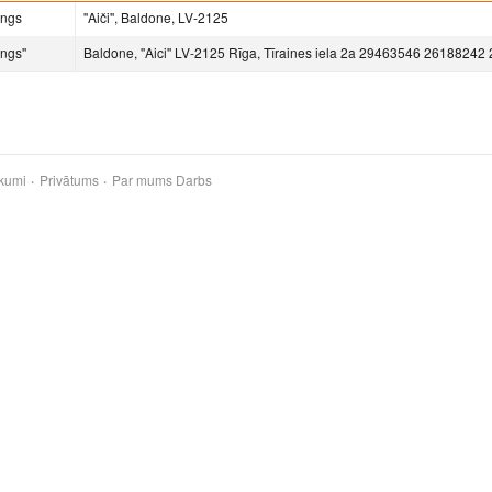
ings
''Aiči'', Baldone, LV-2125
ngs''
Baldone, ''Aici'' LV-2125 Rīga, Tīraines iela 2a 29463546 2618824
kumi
Privātums
Par mums
Darbs