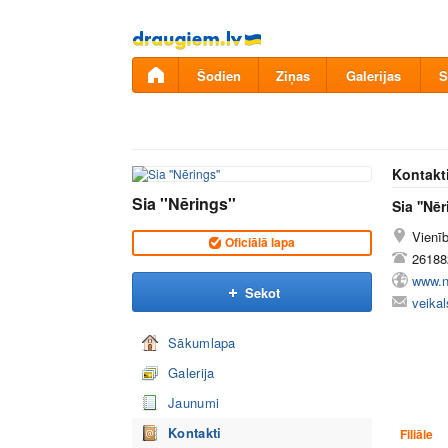
Pāriet
uz
saturu
Šodien
Ziņas
Galerijas
S
Kontakt
Sia ''Nērings''
Sia ''Nēr
Vienī
Oficiālā lapa
26188
www.n
Sekot
veika
Sākumlapa
Galerija
Jaunumi
Kontakti
Filiāle