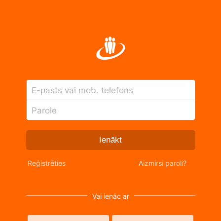
E-pasts vai mob. telefons
Parole
Ienākt
Reģistrēties
Aizmirsi paroli?
Vai ienāc ar