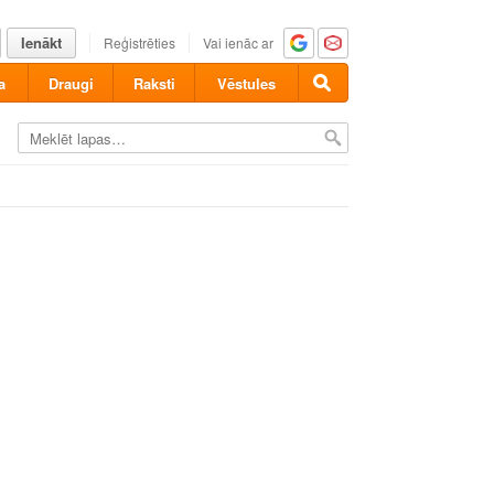
Ienākt
Reģistrēties
Vai ienāc ar
a
Draugi
Raksti
Vēstules