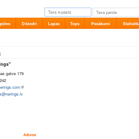
pēles
D-biedri
Lapas
Tops
Pasākumi
Statistik
i
ings''
bas gatve 179
242
erings.com
ls@nerings.lv
Adrese