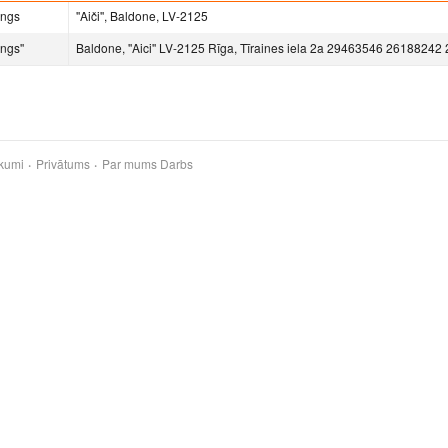
ings
''Aiči'', Baldone, LV-2125
ngs''
Baldone, ''Aici'' LV-2125 Rīga, Tīraines iela 2a 29463546 2618824
kumi
Privātums
Par mums
Darbs