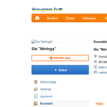
Pāriet
uz
saturu
Šodien
Ziņas
Galerijas
S
Kontakt
Sia ''Nērings''
Sia ''Nēr
Vienī
Oficiālā lapa
26188
www.n
Sekot
veika
Sākumlapa
Galerija
Jaunumi
Kontakti
Filiāle