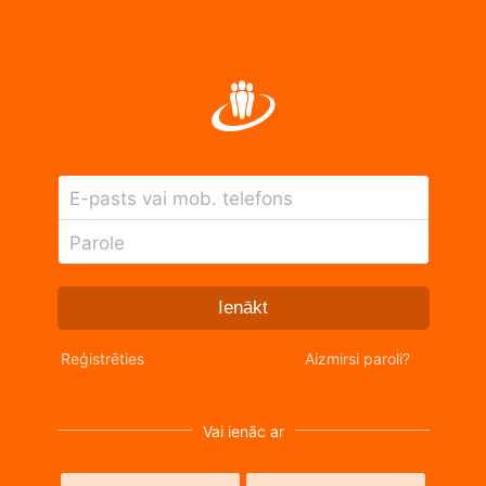
E-pasts vai mob. telefons
Parole
Ienākt
Reģistrēties
Aizmirsi paroli?
Vai ienāc ar