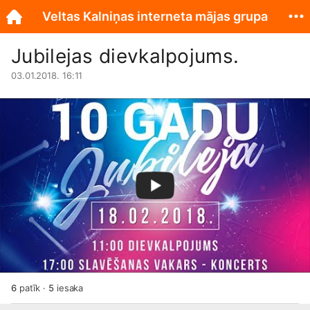
Veltas Kalniņas interneta mājas grupa
Jubilejas dievkalpojums.
03.01.2018. 16:11
6
patīk
·
5
iesaka