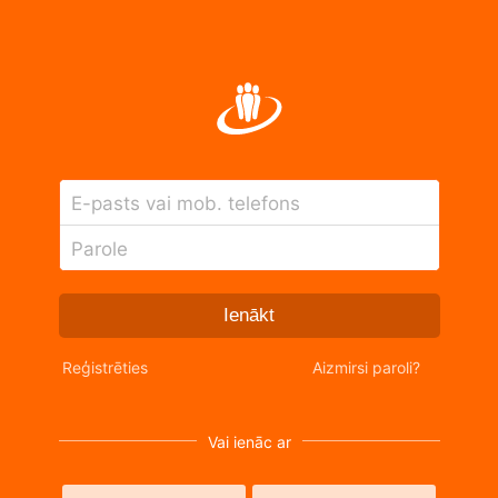
E-pasts vai mob. telefons
Parole
Ienākt
Reģistrēties
Aizmirsi paroli?
Vai ienāc ar