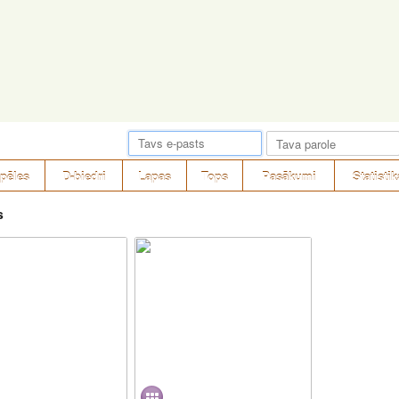
pēles
D-biedri
Lapas
Tops
Pasākumi
Statistik
s