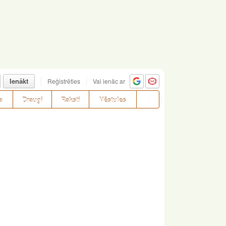
Ienākt
Reģistrēties
Vai ienāc ar
a
Draugi
Raksti
Vēstules