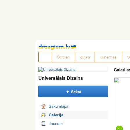
Pāriet
uz
saturu
Šodien
Ziņas
Galerijas
S
Galerija
Universālais Dizains
Sekot
Sākumlapa
Galerija
Jaunumi