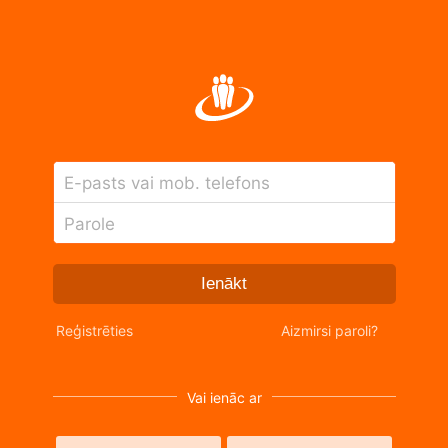
E-pasts vai mob. telefons
Parole
Ienākt
Reģistrēties
Aizmirsi paroli?
Vai ienāc ar