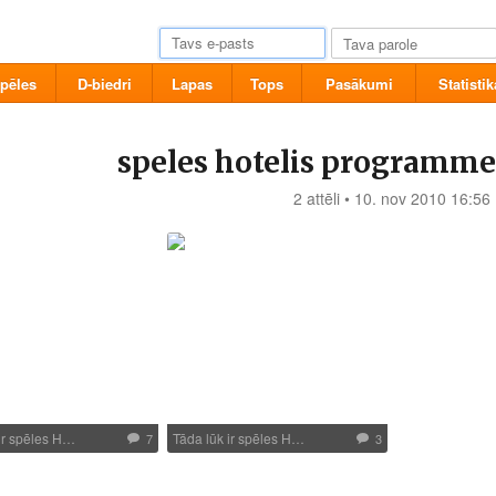
pēles
D-biedri
Lapas
Tops
Pasākumi
Statistik
speles hotelis programme
2 attēli • 10. nov 2010 16:56
ir spēles H…
Tāda lūk ir spēles H…
7
3