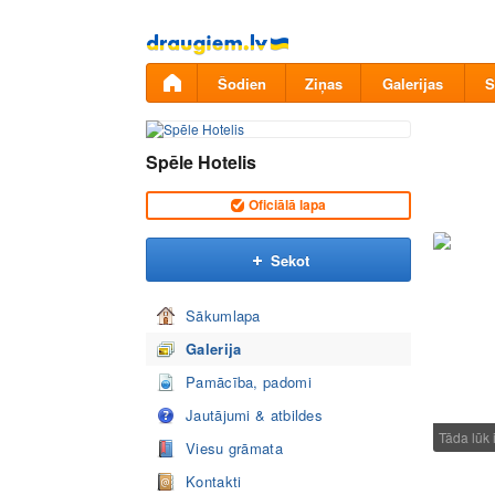
Pāriet
uz
saturu
Šodien
Ziņas
Galerijas
S
Spēle Hotelis
Oficiālā lapa
Sekot
Sākumlapa
Galerija
Pamācība, padomi
Jautājumi & atbildes
Tāda lūk 
Viesu grāmata
Kontakti