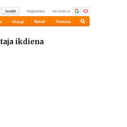
Ienākt
Reģistrēties
Vai ienāc ar
a
Draugi
Raksti
Vēstules
taja ikdiena