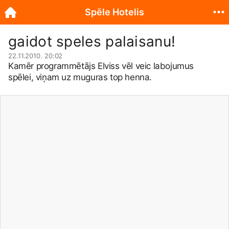
Spēle Hotelis
gaidot speles palaisanu!
22.11.2010. 20:02
Kamēr programmētājs Elviss vēl veic labojumus
spēlei, viņam uz muguras top henna.