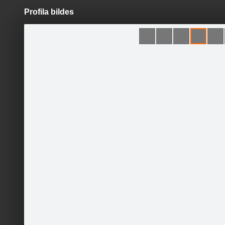
Profila bildes
Pāriet
uz
saturu
Šodien
Ziņas
Galerijas
S