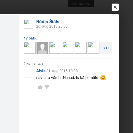
Uzlikt šo ādiņu
Rūdis Štāls
20. aug 2015 20:05
Ienākt
Reģistrēties
Vai ienāc ar
17
patīk
a
Draugi
Raksti
Vēstules
+11
1
komentārs
Alvis
21. aug 2015 10:08
nav citu vārdu ,Noaudzis kā primāts