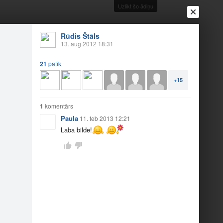
Uzlikt šo ādiņu
Rūdis Štāls
13. aug 2012 18:31
Ienākt
Reģistrēties
Vai ienāc ar
21
patīk
a
Draugi
Raksti
Vēstules
+15
1
komentārs
Paula
11. feb 2013 12:21
Laba bilde!