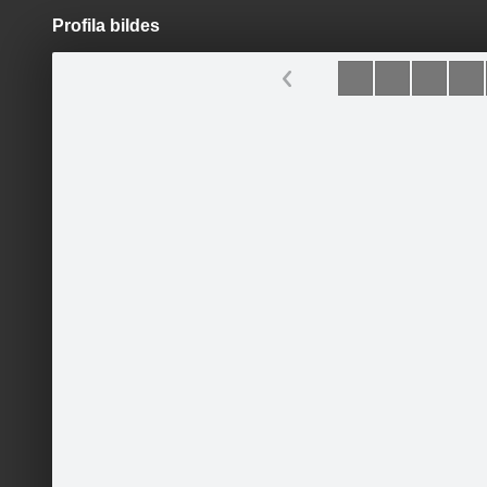
Profila bildes
Pāriet
uz
saturu
Šodien
Ziņas
Galerijas
S