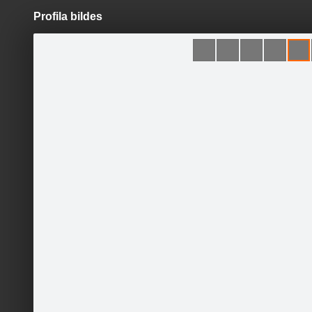
Profila bildes
Pāriet
uz
saturu
Šodien
Ziņas
Galerijas
S