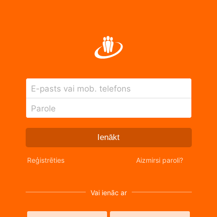
E-pasts vai mob. telefons
Parole
Ienākt
Reģistrēties
Aizmirsi paroli?
Vai ienāc ar