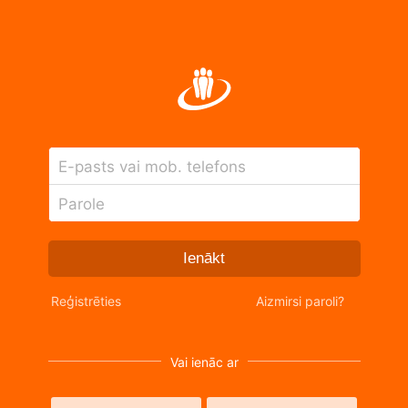
E-pasts vai mob. telefons
Parole
Ienākt
Reģistrēties
Aizmirsi paroli?
Vai ienāc ar