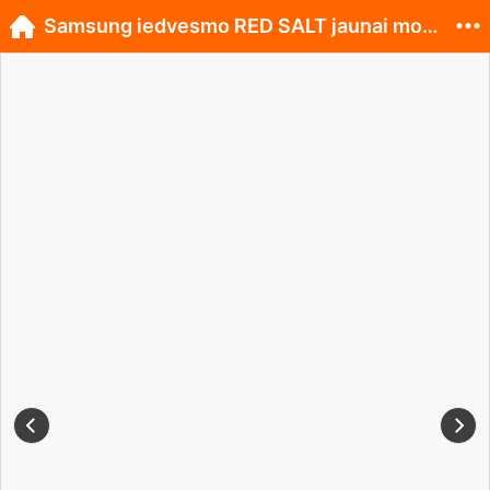
Samsung iedvesmo RED SALT jaunai modes kolekcijai