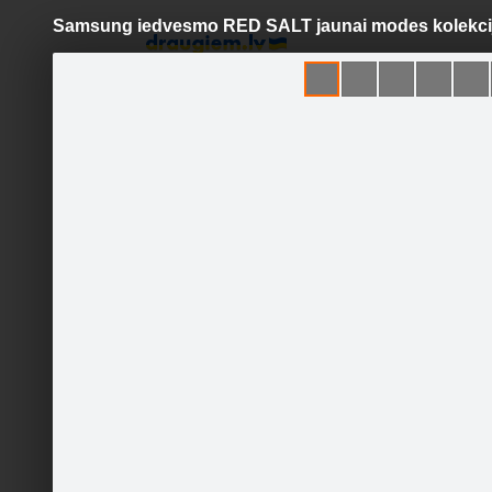
Samsung iedvesmo RED SALT jaunai modes kolekcij
Pāriet
uz
saturu
Šodien
Ziņas
Galerijas
S
Samsung Latvija
Oficiālā lapa
Sekot
Galvenā lapa
Galerija
Runā
Pasākumi
Ieteikt
1.1K