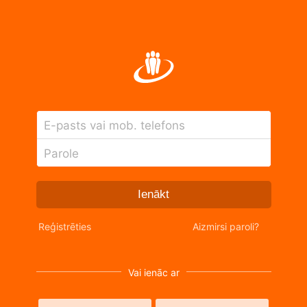
E-pasts vai mob. telefons
Parole
Ienākt
Reģistrēties
Aizmirsi paroli?
Vai ienāc ar