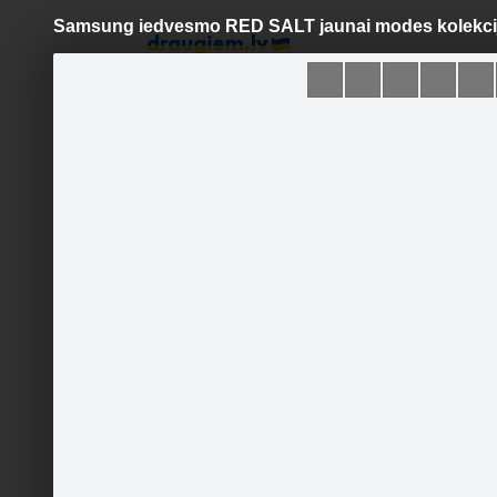
Samsung iedvesmo RED SALT jaunai modes kolekcij
Pāriet
uz
saturu
Šodien
Ziņas
Galerijas
S
Samsung Latvija
Oficiālā lapa
Sekot
Galvenā lapa
Galerija
Runā
Pasākumi
Ieteikt
1.1K