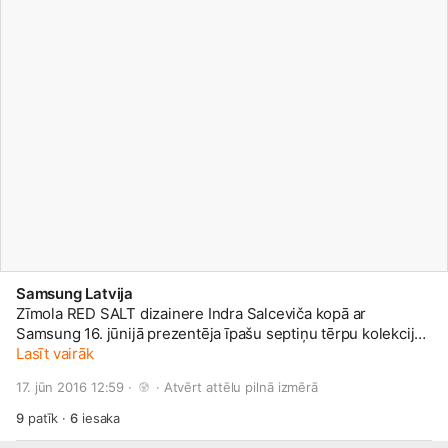
Samsung Latvija
Zīmola RED SALT dizainere Indra Salceviča kopā ar
Samsung 16. jūnijā prezentēja īpašu septiņu tērpu kolekciju
rozā zelta toņos. Māksliniece atzīst, ka, pateicoties
Lasīt vairāk
veiksmīgai sinerģijai ar jauno Samsung Galaxy S7 Pink Gold
17. jūn 2016 12:59 · 
 · 
Atvērt attēlu pilnā izmērā
viedtālruni, idejas un skices par rozā modes skati realizētas
dzīvē
#manssamsung
#inspiredbypinkgold
9
patīk
·
6
iesaka