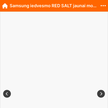
Samsung iedvesmo RED SALT jaunai modes kolekcijai