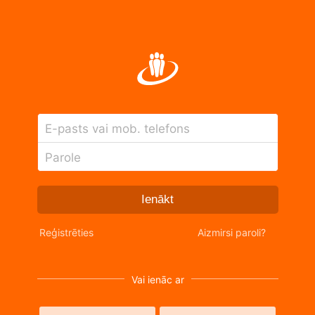
E-pasts vai mob. telefons
Parole
Ienākt
Reģistrēties
Aizmirsi paroli?
Vai ienāc ar