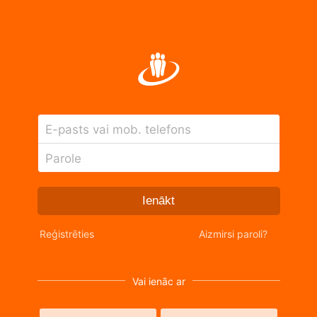
E-pasts vai mob. telefons
Parole
Ienākt
Reģistrēties
Aizmirsi paroli?
Vai ienāc ar