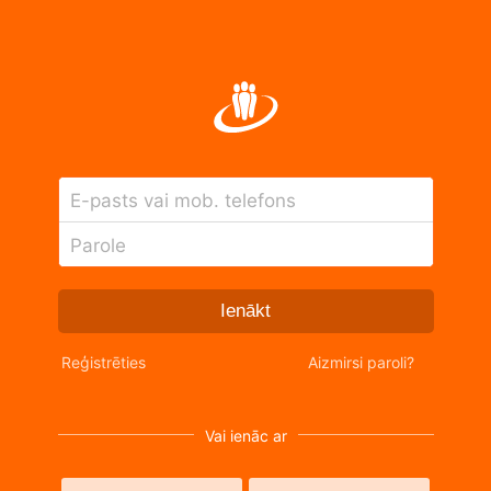
E-pasts vai mob. telefons
Parole
Ienākt
Reģistrēties
Aizmirsi paroli?
Vai ienāc ar