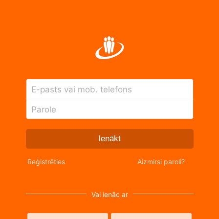
E-pasts vai mob. telefons
Parole
Ienākt
Reģistrēties
Aizmirsi paroli?
Vai ienāc ar