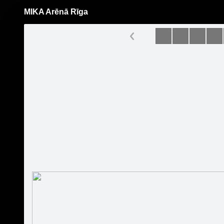
MIKA Arēnā Rīga
Pāriet
uz
saturu
Šodien
Ziņas
Galerijas
S
L Tips Agency
Oficiālā lapa
Sekot
Sākumlapa
Muzikālais konkurss