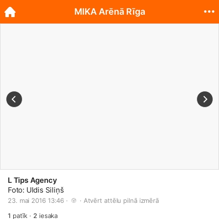
MIKA Arēnā Rīga
L Tips Agency
Foto: Uldis Siliņš
23. mai 2016 13:46 · 
 · 
Atvērt attēlu pilnā izmērā
1
patīk
·
2
iesaka