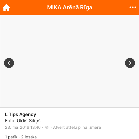
MIKA Arēnā Rīga
L Tips Agency
Foto: Uldis Siliņš
23. mai 2016 13:46 · 
 · 
Atvērt attēlu pilnā izmērā
1
patīk
·
2
iesaka