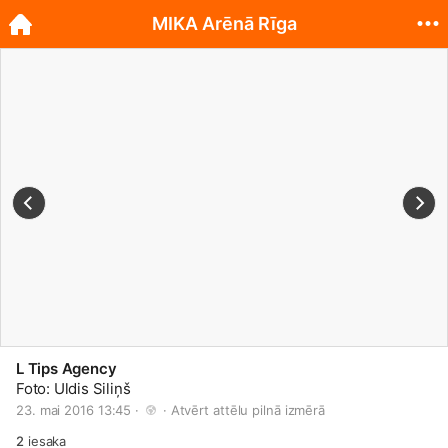
MIKA Arēnā Rīga
L Tips Agency
Foto: Uldis Siliņš
23. mai 2016 13:45 · 
 · 
Atvērt attēlu pilnā izmērā
2
iesaka