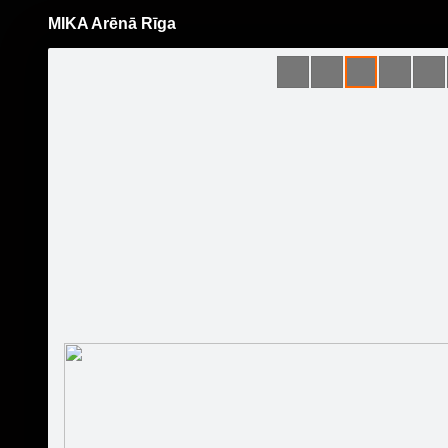
MIKA Arēnā Rīga
Pāriet
uz
saturu
Šodien
Ziņas
Galerijas
S
L Tips Agency
Oficiālā lapa
Sekot
Sākumlapa
Muzikālais konkurss