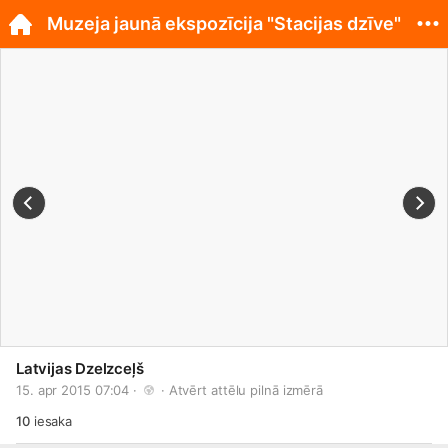
Muzeja jaunā ekspozīcija "Stacijas dzīve"
Latvijas Dzelzceļš
15. apr 2015 07:04 · 
 · 
Atvērt attēlu pilnā izmērā
10
iesaka