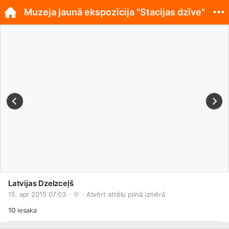
Muzeja jaunā ekspozīcija "Stacijas dzīve"
Latvijas Dzelzceļš
15. apr 2015 07:03 · 
 · 
Atvērt attēlu pilnā izmērā
10
iesaka