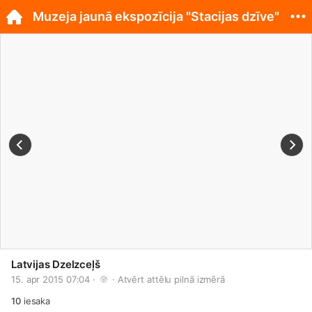
Muzeja jaunā ekspozīcija "Stacijas dzīve"
Latvijas Dzelzceļš
15. apr 2015 07:04 · 
 · 
Atvērt attēlu pilnā izmērā
10
iesaka