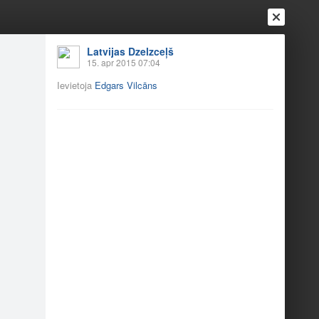
Latvijas Dzelzceļš
15. apr 2015 07:04
Ienākt
Reģistrēties
Vai ienāc ar
Ievietoja
Edgars Vilcāns
a
Draugi
Raksti
Vēstules
tacijas dzīve"