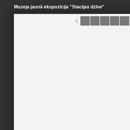
Muzeja jaunā ekspozīcija "Stacijas dzīve"
Pāriet
uz
saturu
Šodien
Ziņas
Galerijas
S
Latvijas Dzelzceļš
Oficiālā lapa
Sekot
Sākumlapa
Galerija
Sekotāji