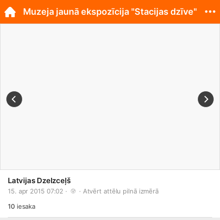
Muzeja jaunā ekspozīcija "Stacijas dzīve"
Latvijas Dzelzceļš
15. apr 2015 07:02 · 
 · 
Atvērt attēlu pilnā izmērā
10
iesaka