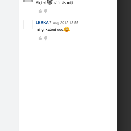
Viņi vi
si ir tik mīļi
LERKA
7. aug 2012 18:55
miligi kateni ooo
ājas mī…
Parādi savu mājas mī…
168
127
ājas mī…
Parādi savu mājas mī…
2
2