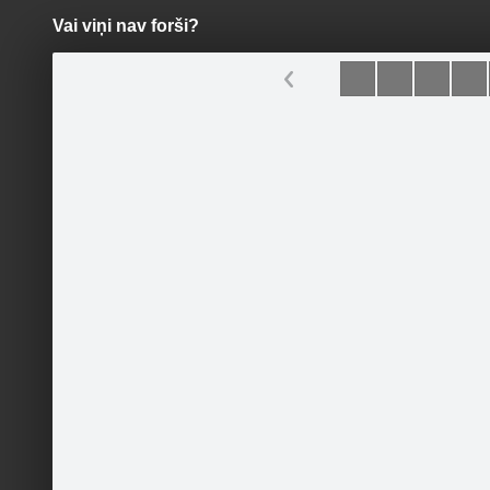
Vai viņi nav forši?
Pāriet
uz
saturu
Šodien
Ziņas
Galerijas
S
Klubu mūzikas festivāls
Oficiālā lapa
Sekot