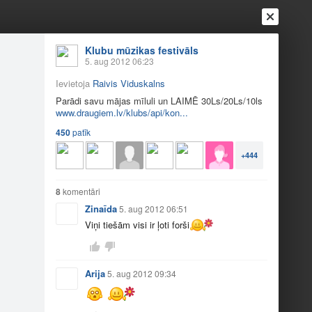
Klubu mūzikas festivāls
5. aug 2012 06:23
Ievietoja
Raivis Viduskalns
Parādi savu mājas mīluli un LAIMĒ 30Ls/20Ls/10ls
www.draugiem.lv/klubs/api/kon...
450
patīk
+444
Ienākt
Reģistrēties
Vai ienāc ar
8
komentāri
a
Draugi
Raksti
Vēstules
Zinaīda
5. aug 2012 06:51
Viņi tiešām visi ir ļoti forši
i?
Arija
5. aug 2012 09:34