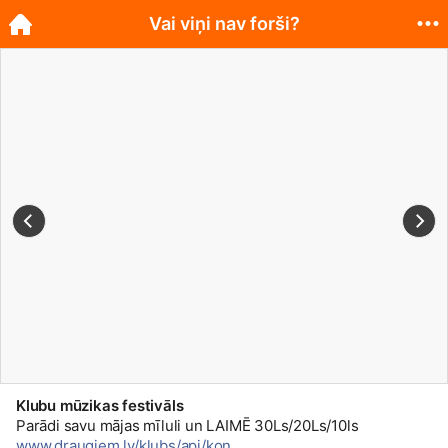
Vai viņi nav forši?
Klubu mūzikas festivāls
Parādi savu mājas mīluli un LAIMĒ 30Ls/20Ls/10ls
www.draugiem.lv/klubs/api/kon...