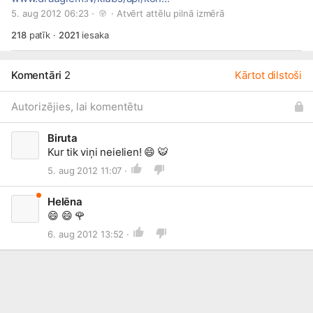
5. aug 2012 06:23 · 
 · 
Atvērt attēlu pilnā izmērā
218
patīk
·
2021
iesaka
Komentāri
2
Kārtot dilstoši
Autorizējies, lai komentētu
Biruta
Kur tik viņi neielien!
😄
🐯
5. aug 2012 11:07 ·
Helēna
😄
😄
🌹
6. aug 2012 13:52 ·