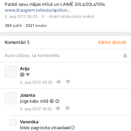
Parādi savu mājas mīluli un LAIMĒ 30Ls/20Ls/10ls
www.draugiem.lv/klubs/api/kon...
5. aug 2012 06:23 · 
 · 
Atvērt attēlu pilnā izmērā
384
patīk
·
2021
iesaka
Komentāri
5
Kārtot dilstoši
Autorizējies, lai komentētu
Arija
😱
🌹
5. aug 2012 09:32 ·
Jolanta
joga kaķu stilā
😄
😉
5. aug 2012 18:52 ·
Veronika
bilde pagriezta otraadaak
🙂