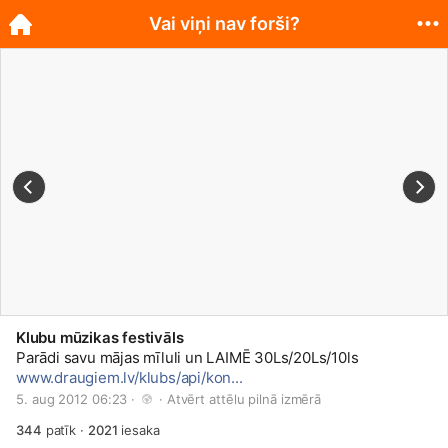
Vai viņi nav forši?
Klubu mūzikas festivāls
Parādi savu mājas mīluli un LAIMĒ 30Ls/20Ls/10ls
www.draugiem.lv/klubs/api/kon...
5. aug 2012 06:23 · 
 · 
Atvērt attēlu pilnā izmērā
344
patīk
·
2021
iesaka