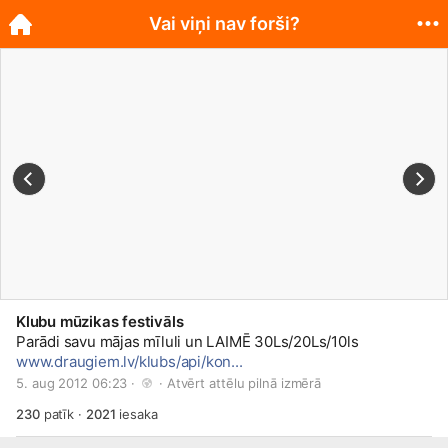
Vai viņi nav forši?
Klubu mūzikas festivāls
Parādi savu mājas mīluli un LAIMĒ 30Ls/20Ls/10ls
www.draugiem.lv/klubs/api/kon...
5. aug 2012 06:23 · 
 · 
Atvērt attēlu pilnā izmērā
230
patīk
·
2021
iesaka