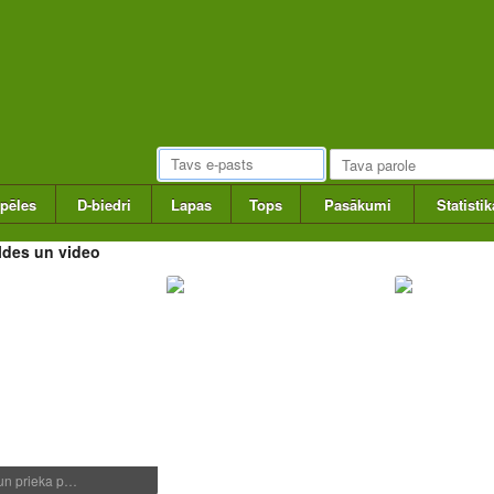
pēles
D-biedri
Lapas
Tops
Pasākumi
Statistik
ldes un video
 un prieka p…