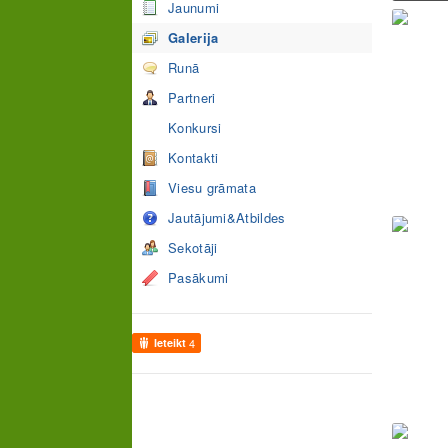
Jaunumi
Galerija
Runā
Partneri
Konkursi
Kontakti
Viesu grāmata
Jautājumi&Atbildes
Sekotāji
Pasākumi
Ieteikt
4