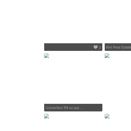
Kivi Real Estat
2
Uzmanību! Rīt un par…