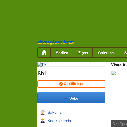
Pāriet
uz
saturu
Šodien
Ziņas
Galerijas
S
Visas bi
Kivi
Oficiālā lapa
Sekot
Sākums
Kivi komanda
Sirsnīgu