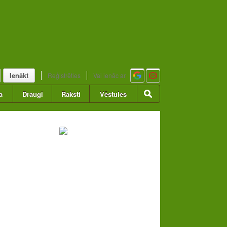
Ienākt
Reģistrēties
Vai ienāc ar
a
Draugi
Raksti
Vēstules