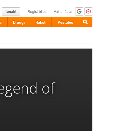
Ienākt
Reģistrēties
Vai ienāc ar
a
Draugi
Raksti
Vēstules
Legend of