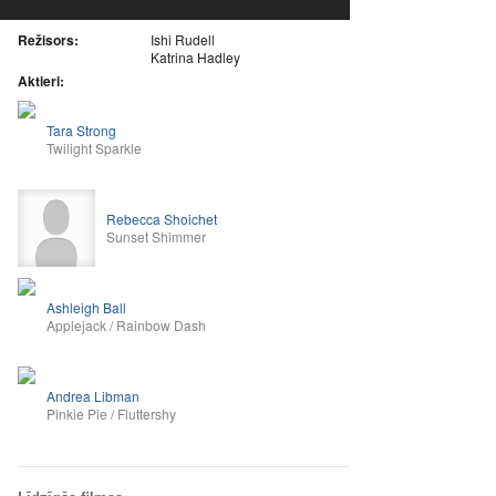
Režisors:
Ishi Rudell
Katrina Hadley
Aktieri:
Tara Strong
Twilight Sparkle
Rebecca Shoichet
Sunset Shimmer
Ashleigh Ball
Applejack / Rainbow Dash
Andrea Libman
Pinkie Pie / Fluttershy