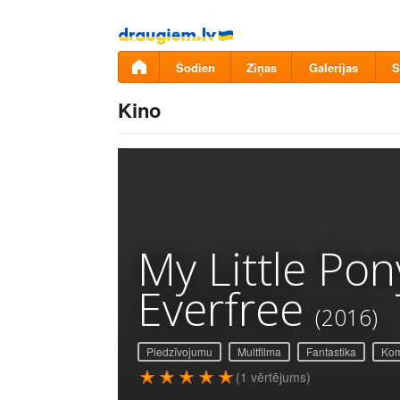
Pāriet
uz
saturu
Šodien
Ziņas
Galerijas
S
Kino
My Little Pon
Everfree
(2016)
Piedzīvojumu
Multfilma
Fantastika
Kom
(1 vērtējums)