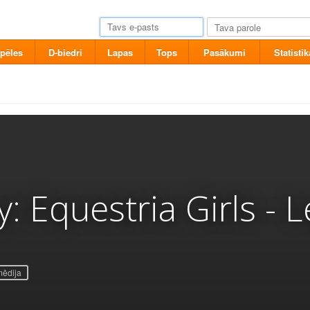
pēles
D-biedri
Lapas
Tops
Pasākumi
Statistik
y: Equestria Girls - 
ēdija