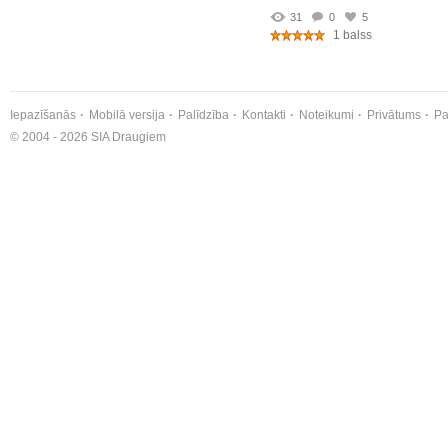
31
0
5
1 balss
Iepazīšanās
Mobilā versija
Palīdzība
Kontakti
Noteikumi
Privātums
Pa
© 2004 - 2026 SIA Draugiem