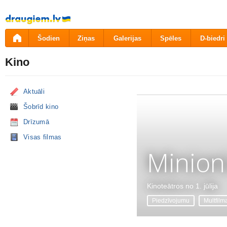
Pāriet
uz
saturu
Šodien
Ziņas
Galerijas
Spēles
D-biedri
Kino
Aktuāli
Šobrīd kino
Drīzumā
Visas filmas
Minion
Kinoteātros no 1. jūlija
Piedzīvojumu
Multfilm