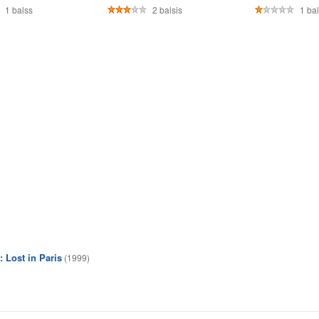
1 balss
2 balsis
1 bal
 Lost in Paris
(1999)