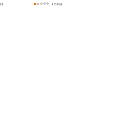
ss
1 balss