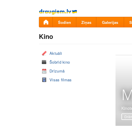
Pāriet
uz
saturu
Šodien
Ziņas
Galerijas
S
Kino
Aktuāli
Šobrīd kino
Drīzumā
Visas filmas
M
Kinot
Drā