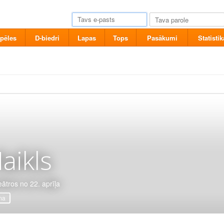
pēles
D-biedri
Lapas
Tops
Pasākumi
Statistik
aikls
eātros no 22. aprīļa
ma