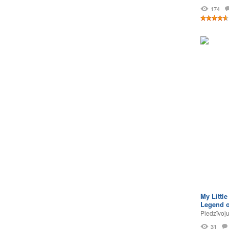
174
My Little
Legend o
Piedzīvoj
31