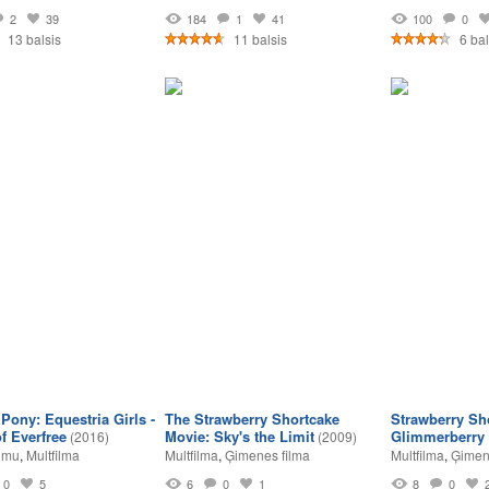
2
39
184
1
41
100
0
13 balsis
11 balsis
6 bal
 Pony: Equestria Girls -
The Strawberry Shortcake
Strawberry Sh
f Everfree
Movie: Sky's the Limit
Glimmerberry 
(2016)
(2009)
umu
,
Multfilma
Multfilma
,
Ģimenes filma
Multfilma
,
Ģimen
0
5
6
0
1
8
0