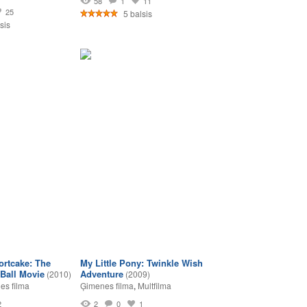
58
1
11
25
5 balsis
sis
ortcake: The
My Little Pony: Twinkle Wish
Ball Movie
Adventure
(2010)
(2009)
es filma
Ģimenes filma
,
Multfilma
2
2
0
1