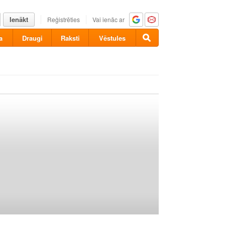
Ienākt
Reģistrēties
Vai ienāc ar
a
Draugi
Raksti
Vēstules