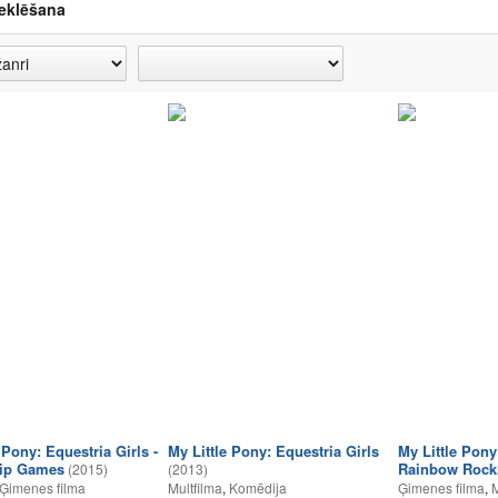
eklēšana
 Pony: Equestria Girls -
My Little Pony: Equestria Girls
My Little Pony:
hip Games
Rainbow Rock
(2015)
(2013)
Ģimenes filma
Multfilma
,
Komēdija
Ģimenes filma
,
M