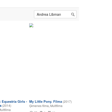
 Equestria Girls -
My Little Pony. Filma
(2017)
s
(2014)
Ģimenes filma
,
Multfilma
ultfilma