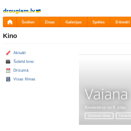
Pāriet
uz
saturu
Šodien
Ziņas
Galerijas
Spēles
D-biedri
Kino
Aktuāli
Šobrīd kino
Drīzumā
Visas filmas
Vaiana
Kinoteātros no 8. jūlija
Ģimenes filma
Fantast