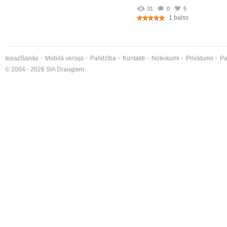
31
0
5
1 balss
Iepazīšanās
Mobilā versija
Palīdzība
Kontakti
Noteikumi
Privātums
Pa
© 2004 - 2026 SIA Draugiem