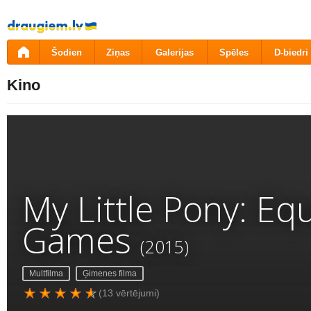
Pāriet
uz
saturu
Šodien
Ziņas
Galerijas
Spēles
D-biedri
Kino
My Little Pony: Equ
Games
(2015)
Multfilma
Ģimenes filma
(13 vērtējumi)