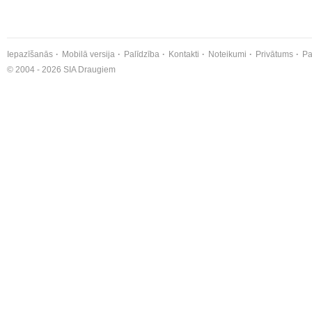
Iepazīšanās
Mobilā versija
Palīdzība
Kontakti
Noteikumi
Privātums
Pa
© 2004 - 2026 SIA Draugiem