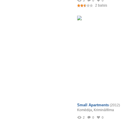
3
0
0
2 balsis
Small Apartments
(2012)
Komēdija
,
Kriminālfilma
2
0
0