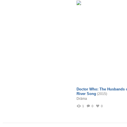
Doctor Who: The Husbands 
River Song
(2015)
Drāma
1
0
0