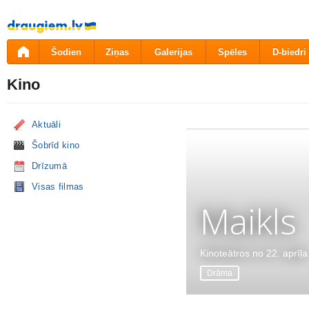
Pāriet
uz
saturu
Šodien
Ziņas
Galerijas
Spēles
D-biedri
Kino
Aktuāli
Šobrīd kino
Drīzumā
Visas filmas
Maikls
Kinoteātros no 22. aprīļa
Drāma