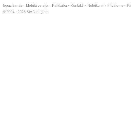
Iepazīšanās
Mobilā versija
Palīdzība
Kontakti
Noteikumi
Privātums
Pa
© 2004 - 2026 SIA Draugiem