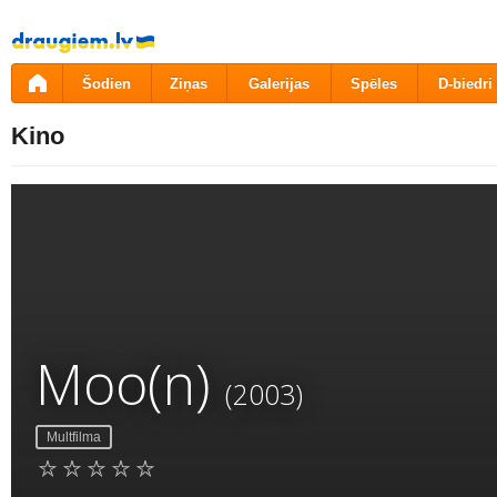
Pāriet
uz
saturu
Šodien
Ziņas
Galerijas
Spēles
D-biedri
Kino
Moo(n)
(2003)
Multfilma