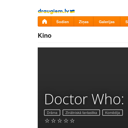
Pāriet
uz
saturu
Šodien
Ziņas
Galerijas
S
Kino
Doctor Who: 
Drāma
Zinātniskā fantastika
Komēdija