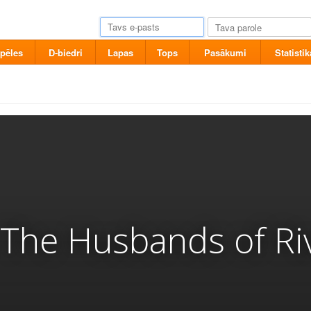
pēles
D-biedri
Lapas
Tops
Pasākumi
Statistik
The Husbands of Ri