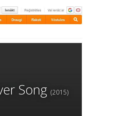
Ienākt
Reģistrēties
Vai ienāc ar
a
Draugi
Raksti
Vēstules
ver Song
(2015)