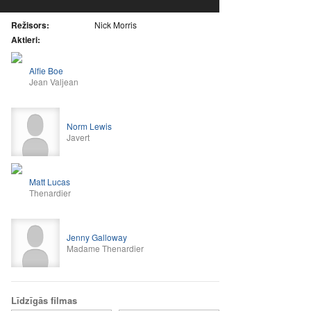
Režisors:
Nick Morris
Aktieri:
Alfie Boe
Jean Valjean
Norm Lewis
Javert
Matt Lucas
Thenardier
Jenny Galloway
Madame Thenardier
Līdzīgās filmas