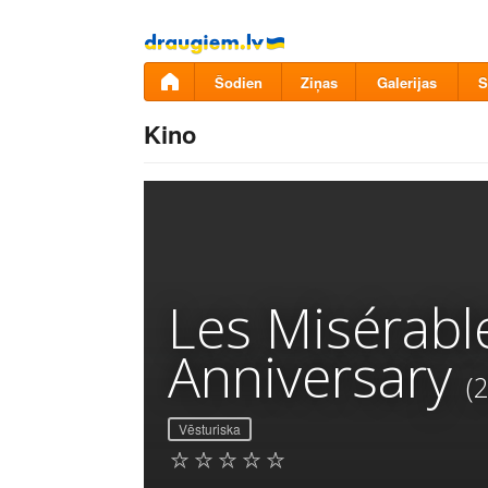
Pāriet
uz
saturu
Šodien
Ziņas
Galerijas
S
Kino
Les Misérabl
Anniversary
(
Vēsturiska