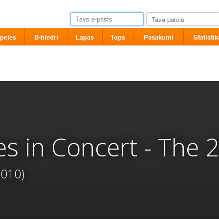
pēles
D-biedri
Lapas
Tops
Pasākumi
Statistik
es in Concert - The 
2010)