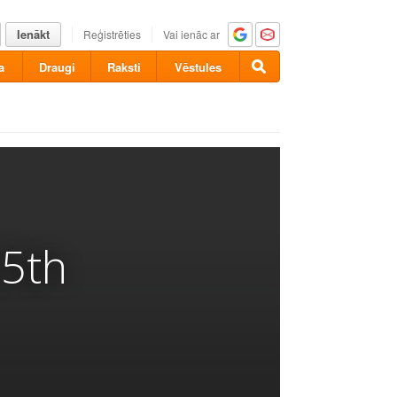
Ienākt
Reģistrēties
Vai ienāc ar
a
Draugi
Raksti
Vēstules
25th